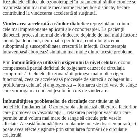
Rezultatele clinice ale ozonoterapiei în tratamentul rănilor cronice se
manifestă prin mai multe mecanisme terapeutice distincte, fiecare
contribuind la vindecarea accelerată și susținută.
Vindecarea accelerată a rănilor diabetice
reprezintă una dintre
cele mai impresionante aplicații ale ozonoterapiei. La pacienții
diabetici, procesul normal de vindecare depinde de mai mulți factori:
circulația deficitară, neuropatia periferică, controlul glicemic
suboptimal și susceptibilitatea crescută la infecții. Ozonoterapia
intravenoasă abordează simultan mai multe dintre aceste probleme.
Prin
îmbunătățirea utilizării oxigenului la nivel celular
, ozonul
compensează parțial deficitul de oxigenare cauzat de circulația
compromisă. Celulele din zona rănii primesc mai mult oxigen
funcțional, ceea ce accelerează procesele de sinteză a colagenului,
proliferarea celulară și angiogeneza -- formarea de noi vase de sânge
care vor iriga mai eficient țesutul în curs de vindecare.
Îmbunătățirea problemelor de circulație
constituie un alt
beneficiu fundamental. Ozonoterapia stimulează eliberarea factorilor
care promovează vasodilatația -- relaxarea pereților vasculari care
permite unui volum mai mare de sânge să circule prin vasele
afectate. Această îmbunătățire circulatorie nu este doar temporară, ci
poate avea efecte susținute prin stimularea formării de circulație
colaterală.