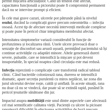
permit mișcarea articulațiilor. Când un tendon este afectat,
capacitatea funcțională a piciorului poate fi compromisă permanent
dacă nu se intervine prompt și eficient.
În cele mai grave cazuri, ulcerele pot pătrunde până la nivelul
osului
, ducând la complicații grave precum osteomielita -- infecția
osoasă. Acest tip de afectare necesită intervenții medicale complexe
și poate pune în pericol chiar integritatea membrului afectat.
Intensitatea simptomelor variază considerabil în funcție de
profunzimea și localizarea rănii. Unele ulcere provoacă doar o
senzație de disconfort sau arsură ușoară, permițând pacientului să își
continue activitățile cu adaptări minore. Altele generează dureri
severe, pulsatile, care se intensifică la mișcare și pot deveni
insuportabile, în special noaptea când circulația este mai redusă.
Infecția
reprezintă o complicație care transformă radical tabloul
clinic. Când bacteriile colonizează rana, durerea se intensifică
dramatic, apare secreția purulentă cu miros neplăcut, iar zona din
jurul ulcerului devine roșie, caldă și umflată. În aceste situații, rana
nu doar că nu se vindecă, dar poate să se extindă rapid, punând în
pericol țesuturile sănătoase din jur.
Impactul asupra
mobilității
este unul dintre aspectele care afectează
cel mai semnificativ calitatea vieții. Pacienții cu ulcere la picioare
raportează dificultăți în efectuarea activităților de bază precum