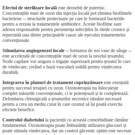
Efectul de sterilizare locală
este deosebit de puternic.
Concentrațiile mari de ozon din injecția locală pot elimina biofilmele
bacteriene -- structurile protectoare pe care le formează bacteriile
pentru a rezista la tratamentele antibiotice. Aceste biofilme sunt
adesea responsabile pentru persistența infecțiilor în rănile cronice și
reprezintă una dintre principalele cauze ale eșecului tratamentelor
convenționale.
Stimularea angiogenezei locale
-- formarea de noi vase de sânge --
este accelerată de concentrațiile mari de ozon la nivelul țesutului.
Noile capilare vor asigura o irigație superioară pentru țesutul în curs
de vindecare, creând o bază vasculară solidă pentru vindecarea
durabilă.
Integrarea în planuri de tratament cuprinzătoare
este esențială
pentru succesul terapiei cu ozon. Ozonoterapia nu înlocuiește
complet măsurile convenționale, ci le potențează și le completează.
Debridarea chirurgicală a țesuturilor necrotice rămâne necesară
pentru a crea un mediu curat în care ozonul să își poată exercita
efectele benefice.
Controlul diabetului
la pacienții cu această comorbiditate rămâne
fundamental. Ozonoterapia poate îmbunătăți utilizarea glucozei și
poate stimula vindecarea, dar un control glicemic optim este necesar