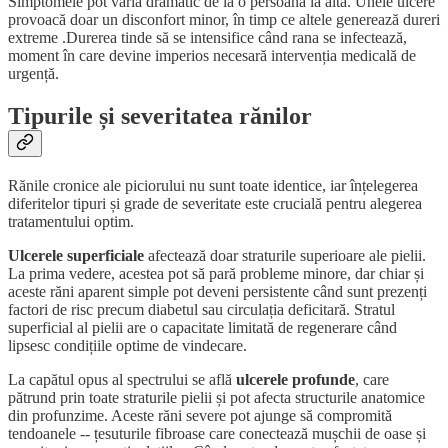
Simptomele pot varia dramatic de la o persoană la alta. Unele ulcere
provoacă doar un disconfort minor, în timp ce altele generează dureri
extreme .Durerea tinde să se intensifice când rana se infectează,
moment în care devine imperios necesară intervenția medicală de
urgență.
Tipurile și severitatea rănilor
Rănile cronice ale piciorului nu sunt toate identice, iar înțelegerea
diferitelor tipuri și grade de severitate este crucială pentru alegerea
tratamentului optim.
Ulcerele superficiale
afectează doar straturile superioare ale pielii.
La prima vedere, acestea pot să pară probleme minore, dar chiar și
aceste răni aparent simple pot deveni persistente când sunt prezenți
factori de risc precum diabetul sau circulația deficitară. Stratul
superficial al pielii are o capacitate limitată de regenerare când
lipsesc condițiile optime de vindecare.
La capătul opus al spectrului se află
ulcerele profunde
, care
pătrund prin toate straturile pielii și pot afecta structurile anatomice
din profunzime. Aceste răni severe pot ajunge să compromită
tendoanele -- țesuturile fibroase care conectează mușchii de oase și