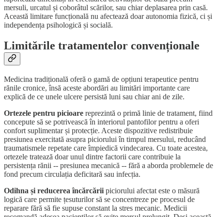
mersuli, urcatul și coborâtul scărilor, sau chiar deplasarea prin casă.
Această limitare funcțională nu afectează doar autonomia fizică, ci și
independența psihologică și socială.
Limitările tratamentelor convenționale
Medicina tradițională oferă o gamă de opțiuni terapeutice pentru
rănile cronice, însă aceste abordări au limitări importante care
explică de ce unele ulcere persistă luni sau chiar ani de zile.
Ortezele pentru picioare
reprezintă o primă linie de tratament, fiind
concepute să se potrivească în interiorul pantofilor pentru a oferi
confort suplimentar și protecție. Aceste dispozitive redistribuie
presiunea exercitată asupra piciorului în timpul mersului, reducând
traumatismele repetate care împiedică vindecarea. Cu toate acestea,
ortezele tratează doar unul dintre factorii care contribuie la
persistența rănii -- presiunea mecanică -- fără a aborda problemele de
fond precum circulația deficitară sau infecția.
Odihna și reducerea încărcării
piciorului afectat este o măsură
logică care permite țesuturilor să se concentreze pe procesul de
reparare fără să fie supuse constant la stres mecanic. Medicii
recomandă adesea pacienților să evite mersul prelungit. Deși această