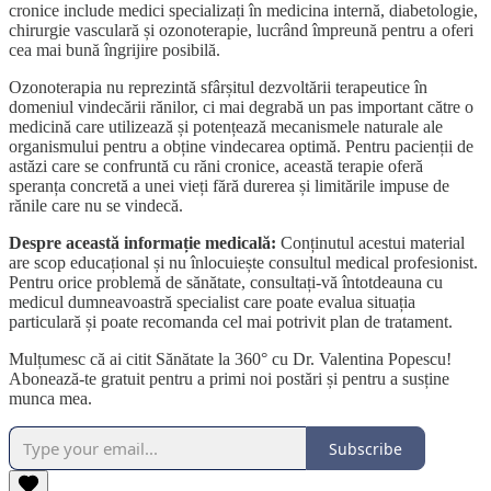
cronice include medici specializați în medicina internă, diabetologie,
chirurgie vasculară și ozonoterapie, lucrând împreună pentru a oferi
cea mai bună îngrijire posibilă.
Ozonoterapia nu reprezintă sfârșitul dezvoltării terapeutice în
domeniul vindecării rănilor, ci mai degrabă un pas important către o
medicină care utilizează și potențează mecanismele naturale ale
organismului pentru a obține vindecarea optimă. Pentru pacienții de
astăzi care se confruntă cu răni cronice, această terapie oferă
speranța concretă a unei vieți fără durerea și limitările impuse de
rănile care nu se vindecă.
Despre această informație medicală:
Conținutul acestui material
are scop educațional și nu înlocuiește consultul medical profesionist.
Pentru orice problemă de sănătate, consultați-vă întotdeauna cu
medicul dumneavoastră specialist care poate evalua situația
particulară și poate recomanda cel mai potrivit plan de tratament.
Mulțumesc că ai citit Sănătate la 360° cu Dr. Valentina Popescu!
Abonează-te gratuit pentru a primi noi postări și pentru a susține
munca mea.
Subscribe