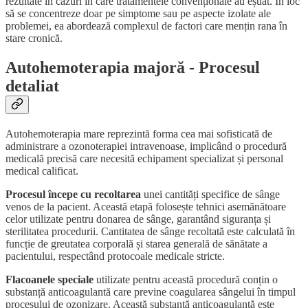
rezultate în cazuri în care tratamentele convenționale au eșuat. În loc
să se concentreze doar pe simptome sau pe aspecte izolate ale
problemei, ea abordează complexul de factori care mențin rana în
stare cronică.
Autohemoterapia majoră - Procesul
detaliat
Autohemoterapia mare reprezintă forma cea mai sofisticată de
administrare a ozonoterapiei intravenoase, implicând o procedură
medicală precisă care necesită echipament specializat și personal
medical calificat.
Procesul începe cu recoltarea
unei cantități specifice de sânge
venos de la pacient. Această etapă folosește tehnici asemănătoare
celor utilizate pentru donarea de sânge, garantând siguranța și
sterilitatea procedurii. Cantitatea de sânge recoltată este calculată în
funcție de greutatea corporală și starea generală de sănătate a
pacientului, respectând protocoale medicale stricte.
Flacoanele speciale
utilizate pentru această procedură conțin o
substanță anticoagulantă care previne coagularea sângelui în timpul
procesului de ozonizare. Această substanță anticoagulantă este