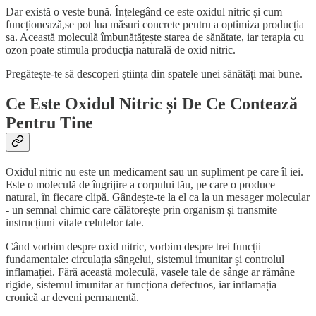
Dar există o veste bună. Înțelegând ce este oxidul nitric și cum
funcționează,se pot lua măsuri concrete pentru a optimiza producția
sa. Această moleculă îmbunătățește starea de sănătate, iar terapia cu
ozon poate stimula producția naturală de oxid nitric.
Pregătește-te să descoperi știința din spatele unei sănătăți mai bune.
Ce Este Oxidul Nitric și De Ce Contează
Pentru Tine
Oxidul nitric nu este un medicament sau un supliment pe care îl iei.
Este o moleculă de îngrijire a corpului tău, pe care o produce
natural, în fiecare clipă. Gândește-te la el ca la un mesager molecular
- un semnal chimic care călătorește prin organism și transmite
instrucțiuni vitale celulelor tale.
Când vorbim despre oxid nitric, vorbim despre trei funcții
fundamentale: circulația sângelui, sistemul imunitar și controlul
inflamației. Fără această moleculă, vasele tale de sânge ar rămâne
rigide, sistemul imunitar ar funcționa defectuos, iar inflamația
cronică ar deveni permanentă.