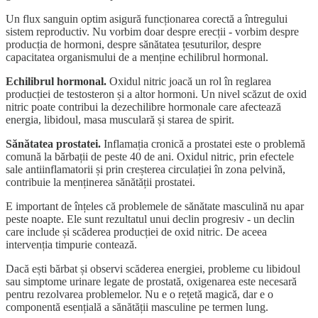
Un flux sanguin optim asigură funcționarea corectă a întregului
sistem reproductiv. Nu vorbim doar despre erecții - vorbim despre
producția de hormoni, despre sănătatea țesuturilor, despre
capacitatea organismului de a menține echilibrul hormonal.
Echilibrul hormonal.
Oxidul nitric joacă un rol în reglarea
producției de testosteron și a altor hormoni. Un nivel scăzut de oxid
nitric poate contribui la dezechilibre hormonale care afectează
energia, libidoul, masa musculară și starea de spirit.
Sănătatea prostatei.
Inflamația cronică a prostatei este o problemă
comună la bărbații de peste 40 de ani. Oxidul nitric, prin efectele
sale antiinflamatorii și prin creșterea circulației în zona pelvină,
contribuie la menținerea sănătății prostatei.
E important de înțeles că problemele de sănătate masculină nu apar
peste noapte. Ele sunt rezultatul unui declin progresiv - un declin
care include și scăderea producției de oxid nitric. De aceea
intervenția timpurie contează.
Dacă ești bărbat și observi scăderea energiei, probleme cu libidoul
sau simptome urinare legate de prostată, oxigenarea este necesară
pentru rezolvarea problemelor. Nu e o rețetă magică, dar e o
componentă esențială a sănătății masculine pe termen lung.