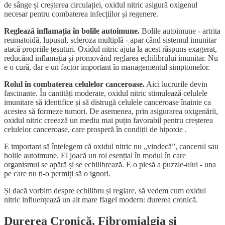
de sânge și creșterea circulației, oxidul nitric asigură oxigenul
necesar pentru combaterea infecțiilor și regenere.
Reglează inflamația în bolile autoimune.
Bolile autoimune - artrita
reumatoidă, lupusul, scleroza multiplă - apar când sistemul imunitar
atacă propriile țesuturi. Oxidul nitric ajuta la acest răspuns exagerat,
reducând inflamația și promovând reglarea echilibrului imunitar. Nu
e o cură, dar e un factor important în managementul simptomelor.
Rolul în combaterea celulelor canceroase.
Aici lucrurile devin
fascinante. În cantități moderate, oxidul nitric stimulează celulele
imunitare să identifice și să distrugă celulele canceroase înainte ca
acestea să formeze tumori. De asemenea, prin asigurarea oxigenării,
oxidul nitric creează un mediu mai puțin favorabil pentru creșterea
celulelor canceroase, care prosperă în condiții de hipoxie .
E important să înțelegem că oxidul nitric nu „vindecă”, cancerul sau
bolile autoimune. El joacă un rol esențial în modul în care
organismul se apără și se echilibrează. E o piesă a puzzle-ului - una
pe care nu ți-o permiți să o ignori.
Și dacă vorbim despre echilibru și reglare, să vedem cum oxidul
nitric influențează un alt mare flagel modern: durerea cronică.
Durerea Cronică, Fibromialgia și