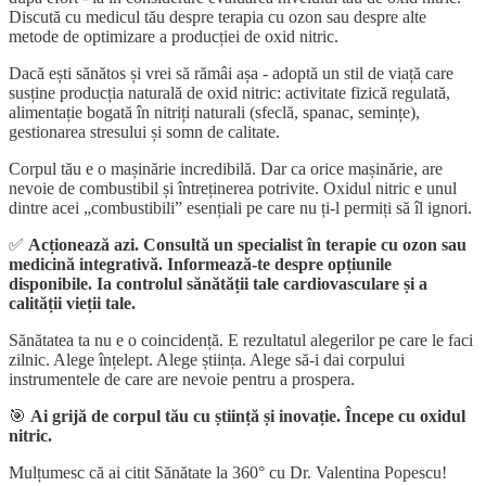
Discută cu medicul tău despre terapia cu ozon sau despre alte
metode de optimizare a producției de oxid nitric.
Dacă ești sănătos și vrei să rămâi așa - adoptă un stil de viață care
susține producția naturală de oxid nitric: activitate fizică regulată,
alimentație bogată în nitriți naturali (sfeclă, spanac, semințe),
gestionarea stresului și somn de calitate.
Corpul tău e o mașinărie incredibilă. Dar ca orice mașinărie, are
nevoie de combustibil și întreținerea potrivite. Oxidul nitric e unul
dintre acei „combustibili” esențiali pe care nu ți-l permiți să îl ignori.
✅
Acționează azi. Consultă un specialist în terapie cu ozon sau
medicină integrativă. Informează-te despre opțiunile
disponibile. Ia controlul sănătății tale cardiovasculare și a
calității vieții tale.
Sănătatea ta nu e o coincidență. E rezultatul alegerilor pe care le faci
zilnic. Alege înțelept. Alege știința. Alege să-i dai corpului
instrumentele de care are nevoie pentru a prospera.
🎯
Ai grijă de corpul tău cu știință și inovație. Începe cu oxidul
nitric.
Mulțumesc că ai citit Sănătate la 360° cu Dr. Valentina Popescu!