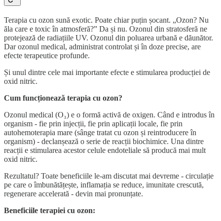
Terapia cu ozon sună exotic. Poate chiar puțin șocant. „Ozon? Nu
ăla care e toxic în atmosferă?” Da și nu. Ozonul din stratosferă ne
protejează de radiațiile UV. Ozonul din poluarea urbană e dăunător.
Dar ozonul medical, administrat controlat și în doze precise, are
efecte terapeutice profunde.
Și unul dintre cele mai importante efecte e stimularea producției de
oxid nitric.
Cum funcționează terapia cu ozon?
Ozonul medical (O₃) e o formă activă de oxigen. Când e introdus în
organism - fie prin injecții, fie prin aplicații locale, fie prin
autohemoterapia mare (sânge tratat cu ozon și reintroducere în
organism) - declanșează o serie de reacții biochimice. Una dintre
reacții e stimularea acestor celule endoteliale să producă mai mult
oxid nitric.
Rezultatul? Toate beneficiile le-am discutat mai devreme - circulație
pe care o îmbunătățește, inflamația se reduce, imunitate crescută,
regenerare accelerată - devin mai pronunțate.
Beneficiile terapiei cu ozon: