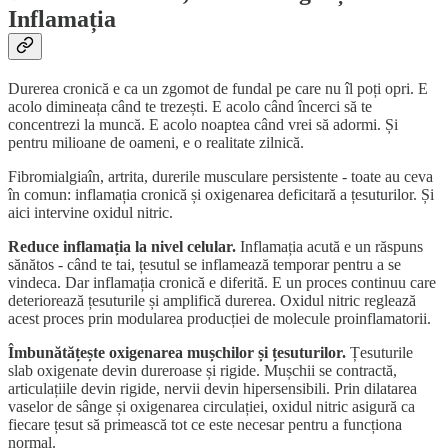
Inflamația
Durerea cronică e ca un zgomot de fundal pe care nu îl poți opri. E
acolo dimineața când te trezești. E acolo când încerci să te
concentrezi la muncă. E acolo noaptea când vrei să adormi. Și
pentru milioane de oameni, e o realitate zilnică.
Fibromialgiaîn, artrita, durerile musculare persistente - toate au ceva
în comun: inflamația cronică și oxigenarea deficitară a țesuturilor. Și
aici intervine oxidul nitric.
Reduce inflamația la nivel celular.
Inflamația acută e un răspuns
sănătos - când te tai, țesutul se inflamează temporar pentru a se
vindeca. Dar inflamația cronică e diferită. E un proces continuu care
deteriorează țesuturile și amplifică durerea. Oxidul nitric reglează
acest proces prin modularea producției de molecule proinflamatorii.
Îmbunătățește oxigenarea mușchilor și țesuturilor.
Țesuturile
slab oxigenate devin dureroase și rigide. Mușchii se contractă,
articulațiile devin rigide, nervii devin hipersensibili. Prin dilatarea
vaselor de sânge și oxigenarea circulației, oxidul nitric asigură ca
fiecare țesut să primească tot ce este necesar pentru a funcționa
normal.