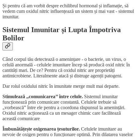
Și pentru că am vorbit despre echilibrul hormonal și inflamație, să
vedem cum oxidul nitric influențează un sistem și mai vast - sistemul
imunitar.
Sistemul Imunitar și Lupta Împotriva
Bolilor
Când corpul tău detectează o amenințare - o bacterie, un virus, o
celulă anormală - celulele imunitare încep să producă oxid nitric în
cantități mari. De ce? Pentru că oxidul nitric are proprietăți
antimicrobiene. Literalmente atacă și distruge agenții patogeni.
Dar rolul oxidului nitric în imunitate merge mult mai departe.
Stimulează ,,comunicarea’’ între celule.
Sistemul imunitar
funcționează prin comunicare constantă. Celulele trebuie să
„vorbească” între ele pentru a coordona răspunsul la amenințări.
Oxidul nitric acționează ca un mesager chimic care facilitează
această comunicare
Îmbunătățește oxigenarea țesuturilor.
Celulele imunitare au
nevoie de oxigen pentru o funcționare optimă. Prin dilatarea vaselor