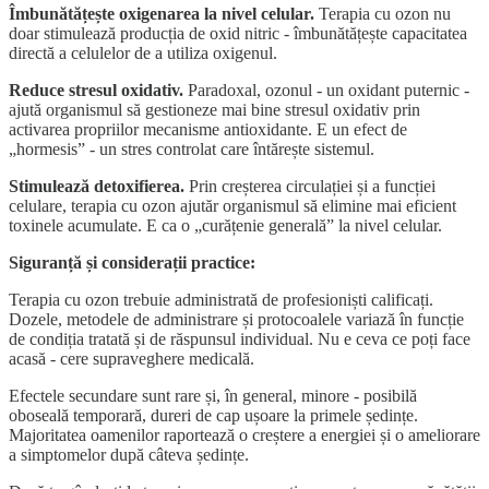
Îmbunătățește oxigenarea la nivel celular.
Terapia cu ozon nu
doar stimulează producția de oxid nitric - îmbunătățește capacitatea
directă a celulelor de a utiliza oxigenul.
Reduce stresul oxidativ.
Paradoxal, ozonul - un oxidant puternic -
ajută organismul să gestioneze mai bine stresul oxidativ prin
activarea propriilor mecanisme antioxidante. E un efect de
„hormesis” - un stres controlat care întărește sistemul.
Stimulează detoxifierea.
Prin creșterea circulației și a funcției
celulare, terapia cu ozon ajutăr organismul să elimine mai eficient
toxinele acumulate. E ca o „curățenie generală” la nivel celular.
Siguranță și considerații practice:
Terapia cu ozon trebuie administrată de profesioniști calificați.
Dozele, metodele de administrare și protocoalele variază în funcție
de condiția tratată și de răspunsul individual. Nu e ceva ce poți face
acasă - cere supraveghere medicală.
Efectele secundare sunt rare și, în general, minore - posibilă
oboseală temporară, dureri de cap ușoare la primele ședințe.
Majoritatea oamenilor raportează o creștere a energiei și o ameliorare
a simptomelor după câteva ședințe.