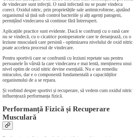
de vindecare sunt infecții. O rană infectată nu se poate vindeca
corect. Oxidul nitric, prin proprietățile sale antimicrobiene, ajutând
organismul să țină sub control bacteriile și alți agenți patogeni,
permițând vindecarea să continue fără întreruperi.
Aplicațiile practice sunt evidente. Dacă te confrunți cu o rană care
nu se vindecă, cu o cicatrice postoperatorie care te deranjează, cu o
leziune musculară care persistă - optimizarea nivelului de oxid nitric
poate accelera procesul de vindecare.
Pentru sportivii care se confruntă cu leziuni repetate sau pentru
persoanele în vârstă la care vindecarea e mai lentă, menținerea unui
nivel optim de oxid nitric devine esențială. Nu e un remediu
miraculos, dar e o componentă fundamentală a capacităților
organismului de a se repara.
Și vorbind despre sportivi și recuperare, să vedem cum oxidul nitric
influențează performanța fizică.
Performanță Fizică și Recuperare
Musculară