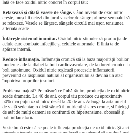
Iată ce face oxidul nitric concret în corpul tău:
Relaxează și dilată vasele de sânge.
Când nivelul de oxid nitric
crește, mușchii netezi din jurul vaselor de sânge primesc semnalul să
se relaxeze. Vasele se lărgesc, sângele circulă mai ușor, tensiunea
arterială scade
Întărește sistemul imunitar.
Oxidul nitric stimulează producția de
celule care combate infecțiile și celulele anormale. E linia ta de
apărare internă.
Reduce inflamația.
Inflamația cronică stă la baza majorității bolilor
moderne - de la diabet la boli cardiovasculare, de la dureri cronice la
boli autoimune. Oxidul nitric reglează procesele inflamatorii,
prevenind ca răspunsul natural al organismului să devină un atac
împotriva propriilor țesuturi.
Problema majoră? Pe măsură ce îmbătrânim, producția de oxid nitric
scade dramatic. La 40 de ani, corpul tău produce cu aproximativ
50% mai puțin oxid nitric decât la 20 de ani. Adaugă la asta un stil
de viață sedentar, o dietă săracă în nutrienți și stres cronic, și înțelegi
de atât de mulți oameni se confruntă cu hipertensiune, oboseală și
boli inflamatorii.
Veste bună este că se poate influența producția de oxid nitric. Și aici
intervine terapia cu ozon care stimulează organismul să producă mai