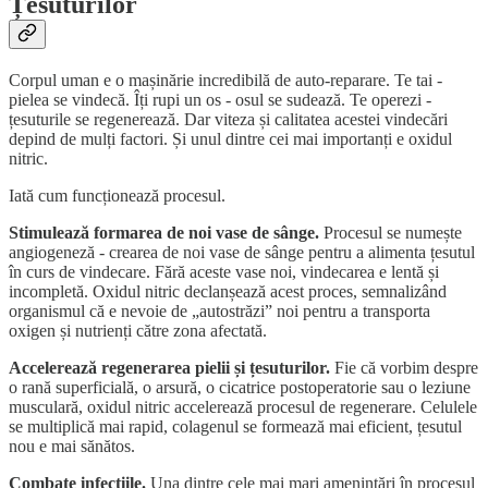
Țesuturilor
Corpul uman e o mașinărie incredibilă de auto-reparare. Te tai -
pielea se vindecă. Îți rupi un os - osul se sudează. Te operezi -
țesuturile se regenerează. Dar viteza și calitatea acestei vindecări
depind de mulți factori. Și unul dintre cei mai importanți e oxidul
nitric.
Iată cum funcționează procesul.
Stimulează formarea de noi vase de sânge.
Procesul se numește
angiogeneză - crearea de noi vase de sânge pentru a alimenta țesutul
în curs de vindecare. Fără aceste vase noi, vindecarea e lentă și
incompletă. Oxidul nitric declanșează acest proces, semnalizând
organismul că e nevoie de „autostrăzi” noi pentru a transporta
oxigen și nutrienți către zona afectată.
Accelerează regenerarea pielii și țesuturilor.
Fie că vorbim despre
o rană superficială, o arsură, o cicatrice postoperatorie sau o leziune
musculară, oxidul nitric accelerează procesul de regenerare. Celulele
se multiplică mai rapid, colagenul se formează mai eficient, țesutul
nou e mai sănătos.
Combate infecțiile.
Una dintre cele mai mari amenințări în procesul