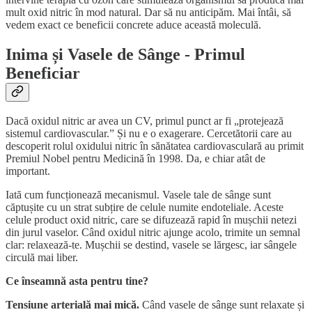
mult oxid nitric în mod natural. Dar să nu anticipăm. Mai întâi, să
vedem exact ce beneficii concrete aduce această moleculă.
Inima și Vasele de Sânge - Primul
Beneficiar
Dacă oxidul nitric ar avea un CV, primul punct ar fi „protejează
sistemul cardiovascular.” Și nu e o exagerare. Cercetătorii care au
descoperit rolul oxidului nitric în sănătatea cardiovasculară au primit
Premiul Nobel pentru Medicină în 1998. Da, e chiar atât de
important.
Iată cum funcționează mecanismul. Vasele tale de sânge sunt
căptușite cu un strat subțire de celule numite endoteliale. Aceste
celule product oxid nitric, care se difuzează rapid în mușchii netezi
din jurul vaselor. Când oxidul nitric ajunge acolo, trimite un semnal
clar: relaxează-te. Mușchii se destind, vasele se lărgesc, iar sângele
circulă mai liber.
Ce înseamnă asta pentru tine?
Tensiune arterială mai mică.
Când vasele de sânge sunt relaxate și