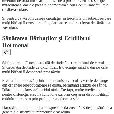
nivelului de oxid nitric ar trebui să fie o prioritate. Nu e o soluție
miraculoasă, dar e o piesă fundamentală a puzzle-ului sănătății tale
cardiovasculare.
Și pentru că vorbim despre circulație, să trecem la un subiect pe care
mulți bărbați îl consideră tabu, dar care este direct legat de sănătatea
vasculară.
Sănătatea Bărbaților și Echilibrul
Hormonal
Să fim direcți. Funcția erectilă depinde în mare măsură de circulație.
Și circulația depinde de oxid nitric. E o ecuație simplă, dar pe care
mulți bărbați îl descoperă prea târziu.
Erecția funcționează printr-un mecanism vascular: vasele de sânge
din organele reproducătoare se dilată, permitând afluxul de sânge.
Dilatația o declanșează oxidul nitric. De fapt, multe medicamente
pentru disfuncția erectilă funcționează prin creșterea disponibilității
oxidului nitric sau prin prelungirea efectelor sale.
Dar oxidul nitric nu e doar despre funcția erectilă. E despre sănătatea
generală a sistemului reproductiv masculin.