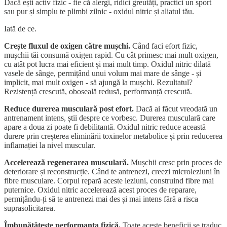
Dacă ești activ fizic - fie că alergi, ridici greutăți, practici un sport
sau pur și simplu te plimbi zilnic - oxidul nitric și aliatul tău.
Iată de ce.
Crește fluxul de oxigen către mușchi.
Când faci efort fizic,
mușchii tăi consumă oxigen rapid. Cu cât primesc mai mult oxigen,
cu atât pot lucra mai eficient și mai mult timp. Oxidul nitric dilată
vasele de sânge, permițând unui volum mai mare de sânge - și
implicit, mai mult oxigen - să ajungă la mușchi. Rezultatul?
Rezistență crescută, oboseală redusă, performanță crescută.
Reduce durerea musculară post efort.
Dacă ai făcut vreodată un
antrenament intens, știi despre ce vorbesc. Durerea musculară care
apare a doua zi poate fi debilitantă. Oxidul nitric reduce această
durere prin creșterea eliminării toxinelor metabolice și prin reducerea
inflamației la nivel muscular.
Accelerează regenerarea musculară.
Mușchii cresc prin proces de
deteriorare și reconstrucție. Când te antrenezi, creezi microleziuni în
fibre musculare. Corpul repară aceste leziuni, construind fibre mai
puternice. Oxidul nitric accelerează acest proces de reparare,
permițându-ți să te antrenezi mai des și mai intens fără a risca
suprasolicitarea.
Îmbunătățește performanța fizică.
Toate aceste beneficii se traduc