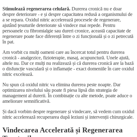
Stimulează regenerarea celulară.
Durerea cronică nu e doar
despre deteriorare - e și despre capacitatea redusă a organismului de
a se repara. Oxidul nitric accelerează procesele de regenerare,
ajutând țesuturile deteriorate să vindece mai repede. Pentru
persoanele cu fibromialgie sau dureri cronice, această capacitate de
regenerare poate face diferență între o zi funcțională și o zi petrecută
în pat.
Am vorbit cu mulți oameni care au încercat totul pentru durerea
cronică - analgezice, fizioterapie, masaj, acupunctură. Unele ajută,
altele nu. Dar ce mulți nu realizează și că durerea cronică are la bază
o disfuncție vasculară și o inflamație - exact domeniile în care oxidul
nitric excelează.
Nu spun că oxidul nitric va elimina durerea peste noapte. Dar
optimizarea nivelului său poate fi piesa lipsă din strategia de
management al durerii. În combinație cu alte metode, poate aduce o
ameliorare semnificativă.
Și dacă vorbim despre regenerare și vindecare, să vedem cum oxidul
nitric accelerează recuperarea după leziuni și intervenții chirurgicale.
Vindecarea Accelerată și Regenerarea