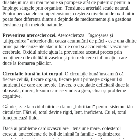
dilatate,inima nu mai trebuie să pompeze atât de puternic pentru a
împinge sângele prin organism. Tensiunea arterială scade natural.
Pentru persoanele cu hipertensiune, creșterea nivelului de oxid nitric
poate face diferența dintre a depinde de medicamente și a gestiona
tensiunea prin metode naturale.
Prevenirea aterosclerozei.
Ateroscleroza - îngroșarea și
,,înțepenirea’’ arterelor din cauza acumulării de plăci - este una dintre
principalele cauze ale atacurilor de cord și accidentelor vasculare
cerebrale. Oxidul nitric ajuta la prevenirea acestui proces prin
menținerea flexibilității vaselor și prin reducerea inflamației care
duce la formarea plăcilor.
Circulație bună în tot corpul.
O circulație bună înseamnă că
fiecare celulă, fiecare organ, fiecare țesut primește oxigenul și
nutrienții de care are nevoie. Invers, o circulație deficitară duce la
oboseală, dureri, leziuni care se vindecă greu, chiar și probleme
cognitive.
Gândește-te la oxidul nitric ca la un „lubrifiant” pentru sistemul tău
circulator. Fără el, totul devine rigid, lent, ineficient. Cu el, totul
funcționează fluid.
Dacă ai probleme cardiovasculare - tensiune mare, colesterol
crescut, antecedente de boli de inimă în familie - optimizarea