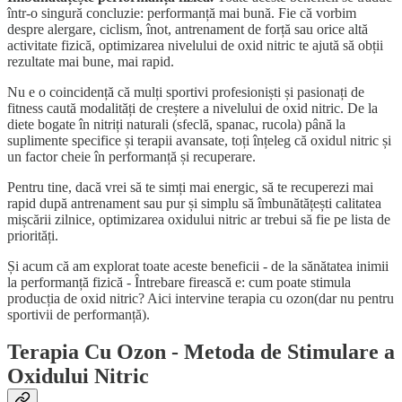
într-o singură concluzie: performanță mai bună. Fie că vorbim
despre alergare, ciclism, înot, antrenament de forță sau orice altă
activitate fizică, optimizarea nivelului de oxid nitric te ajută să obții
rezultate mai bune, mai rapid.
Nu e o coincidență că mulți sportivi profesioniști și pasionați de
fitness caută modalități de creștere a nivelului de oxid nitric. De la
diete bogate în nitriți naturali (sfeclă, spanac, rucola) până la
suplimente specifice și terapii avansate, toți înțeleg că oxidul nitric și
un factor cheie în performanță și recuperare.
Pentru tine, dacă vrei să te simți mai energic, să te recuperezi mai
rapid după antrenament sau pur și simplu să îmbunătățești calitatea
mișcării zilnice, optimizarea oxidului nitric ar trebui să fie pe lista de
priorități.
Și acum că am explorat toate aceste beneficii - de la sănătatea inimii
la performanță fizică - Întrebare firească e: cum poate stimula
producția de oxid nitric? Aici intervine terapia cu ozon(dar nu pentru
sportivii de performanță).
Terapia Cu Ozon - Metoda de Stimulare a
Oxidului Nitric