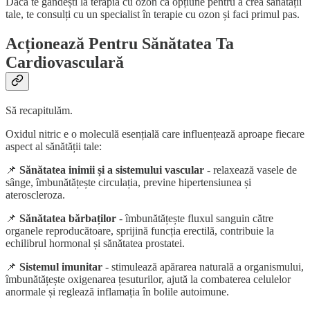
Dacă te gândești la terapia cu ozon ca opțiune pentru a crea sănătății
tale, te consulți cu un specialist în terapie cu ozon și faci primul pas.
Acționează Pentru Sănătatea Ta
Cardiovasculară
Să recapitulăm.
Oxidul nitric e o moleculă esențială care influențează aproape fiecare
aspect al sănătății tale:
📌
Sănătatea inimii și a sistemului vascular
- relaxează vasele de
sânge, îmbunătățește circulația, previne hipertensiunea și
ateroscleroza.
📌
Sănătatea bărbaților
- îmbunătățește fluxul sanguin către
organele reproducătoare, sprijină funcția erectilă, contribuie la
echilibrul hormonal și sănătatea prostatei.
📌
Sistemul imunitar
- stimulează apărarea naturală a organismului,
îmbunătățește oxigenarea țesuturilor, ajută la combaterea celulelor
anormale și reglează inflamația în bolile autoimune.