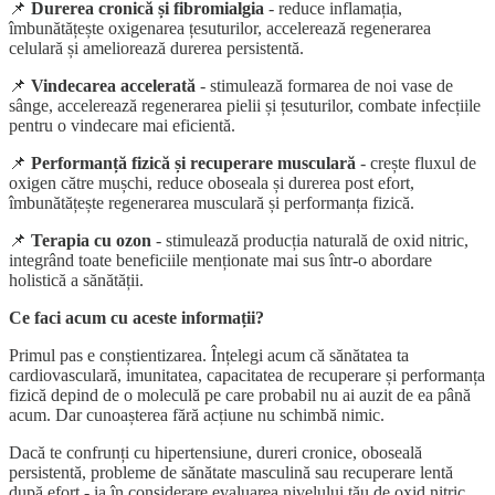
📌
Durerea cronică și fibromialgia
- reduce inflamația,
îmbunătățește oxigenarea țesuturilor, accelerează regenerarea
celulară și ameliorează durerea persistentă.
📌
Vindecarea accelerată
- stimulează formarea de noi vase de
sânge, accelerează regenerarea pielii și țesuturilor, combate infecțiile
pentru o vindecare mai eficientă.
📌
Performanță fizică și recuperare musculară
- crește fluxul de
oxigen către mușchi, reduce oboseala și durerea post efort,
îmbunătățește regenerarea musculară și performanța fizică.
📌
Terapia cu ozon
- stimulează producția naturală de oxid nitric,
integrând toate beneficiile menționate mai sus într-o abordare
holistică a sănătății.
Ce faci acum cu aceste informații?
Primul pas e conștientizarea. Înțelegi acum că sănătatea ta
cardiovasculară, imunitatea, capacitatea de recuperare și performanța
fizică depind de o moleculă pe care probabil nu ai auzit de ea până
acum. Dar cunoașterea fără acțiune nu schimbă nimic.
Dacă te confrunți cu hipertensiune, dureri cronice, oboseală
persistentă, probleme de sănătate masculină sau recuperare lentă
după efort - ia în considerare evaluarea nivelului tău de oxid nitric.