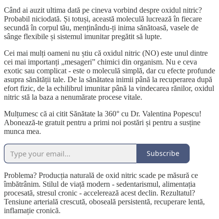
Când ai auzit ultima dată pe cineva vorbind despre oxidul nitric?
Probabil niciodată. Și totuși, această moleculă lucrează în fiecare
secundă în corpul tău, menținându-ți inima sănătoasă, vasele de
sânge flexibile și sistemul imunitar pregătit să lupte.
Cei mai mulți oameni nu știu că oxidul nitric (NO) este unul dintre
cei mai importanți „mesageri” chimici din organism. Nu e ceva
exotic sau complicat - este o moleculă simplă, dar cu efecte profunde
asupra sănătății tale. De la sănătatea inimii până la recuperarea după
efort fizic, de la echilibrul imunitar până la vindecarea rănilor, oxidul
nitric stă la baza a nenumărate procese vitale.
Mulțumesc că ai citit Sănătate la 360° cu Dr. Valentina Popescu!
Abonează-te gratuit pentru a primi noi postări și pentru a susține
munca mea.
Subscribe
Problema? Producția naturală de oxid nitric scade pe măsură ce
îmbătrânim. Stilul de viață modern - sedentarismul, alimentația
procesată, stresul cronic - accelerează acest declin. Rezultatul?
Tensiune arterială crescută, oboseală persistentă, recuperare lentă,
inflamație cronică.