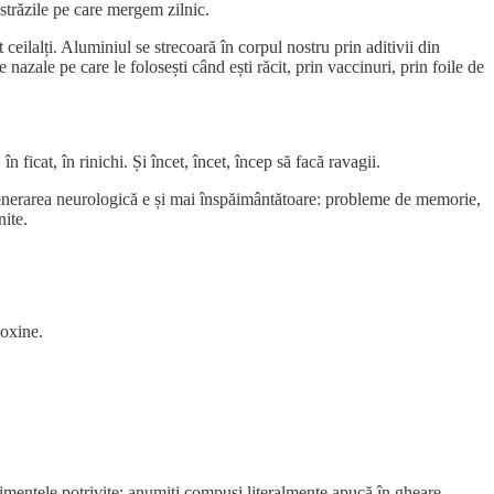
 străzile pe care mergem zilnic.
ceilalți. Aluminiul se strecoară în corpul nostru prin aditivii din
 nazale pe care le folosești când ești răcit, prin vaccinuri, prin foile de
ficat, în rinichi. Și încet, încet, încep să facă ravagii.
egenerarea neurologică e și mai înspăimântătoare: probleme de memorie,
nite.
toxine.
limentele potrivite: anumiți compuși literalmente apucă în gheare