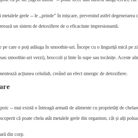
 metalele grele -- le ,,prinde” în mișcare, prevenind astfel degenerarea c
creează un sistem de detoxifiere de o eficacitate impresionantă.
pe care o poți adăuga în smoothie-uri. Începe cu o linguriță mică pe zi ș
au smoothie-uri verzi), broccoli și linte în supe sau tocănițe. Aceste alim
mentează acțiunea celuilalt, creând un efect sinergic de detoxifiere.
are
 lipoic -- mai există o întreagă armată de alimente cu proprietăți de chela
coperit că poate chela atât metalele grele din organism, cât și alți polua
ară din corp.