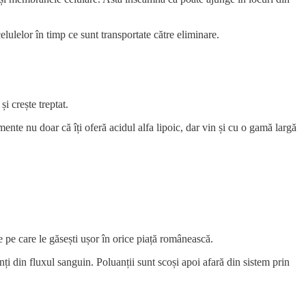
elulelor în timp ce sunt transportate către eliminare.
i crește treptat.
ente nu doar că îți oferă acidul alfa lipoic, dar vin și cu o gamă largă
re pe care le găsești ușor în orice piață românească.
nți din fluxul sanguin. Poluanții sunt scoși apoi afară din sistem prin