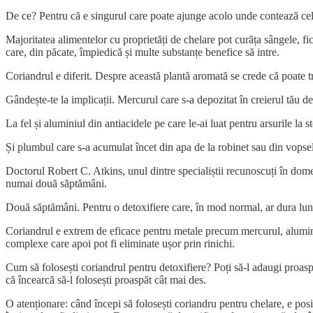
De ce? Pentru că e singurul care poate ajunge acolo unde contează cel 
Majoritatea alimentelor cu proprietăți de chelare pot curăța sângele, fic
care, din păcate, împiedică și multe substanțe benefice să intre.
Coriandrul e diferit. Despre această plantă aromată se crede că poate tr
Gândește-te la implicații. Mercurul care s-a depozitat în creierul tău de
La fel și aluminiul din antiacidele pe care le-ai luat pentru arsurile la s
Și plumbul care s-a acumulat încet din apa de la robinet sau din vopse
Doctorul Robert C. Atkins, unul dintre specialiștii recunoscuți în domen
numai două săptămâni.
Două săptămâni. Pentru o detoxifiere care, în mod normal, ar dura luni
Coriandrul e extrem de eficace pentru metale precum mercurul, alumin
complexe care apoi pot fi eliminate ușor prin rinichi.
Cum să folosești coriandrul pentru detoxifiere? Poți să-l adaugi proaspă
că încearcă să-l folosești proaspăt cât mai des.
O atenționare: când începi să folosești coriandru pentru chelare, e posi