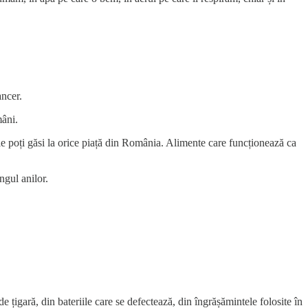
.
ancer.
mâni.
e poți găsi la orice piață din România. Alimente care funcționează ca
ngul anilor.
țigară, din bateriile care se defectează, din îngrășămintele folosite în