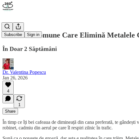
Alimente Comune Care Elimină Metalele 
Subscribe
Sign in
În Doar 2 Săptămâni
Dr. Valentina Popescu
Jan 26, 2026
4
1
Share
În timp ce îți bei cafeaua de dimineață din cana preferată, te gândești 
robinet, cadmiu din aerul pe care îl respiri zilnic în trafic.
Sună ca o poveste de groază, dar asta e realitatea în care trăim. Metal