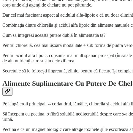
corp unde alți agenți de chelare nu pot pătrunde.
Dar cel mai fascinant aspect al acidului alfa-lipoic e că nu doar elimină
Combinația dintre chlorella și acidul alfa lipoic din alimente naturale 
Cum să integrezi această putere dublă în alimentația ta?
Pentru chlorella, cea mai ușoară modalitate e sub formă de pudră verde 
Pentru acidul alfa lipoic, consumă mai mult spanac proaspăt (în salate s
de alți nutrienți care susțin detoxifierea.
Secretul e să le folosești împreună, zilnic, pentru că fiecare își comple
Alimente Suplimentare Cu Putere De Chel
Pe lângă eroii principali -- coriandrul, lămâile, chlorella și acidul alfa
Să începem cu pectina, o fibră solubilă nedigerabilă despre care s-a des
urină.
Pectina e ca un magnet biologic care atrage toxinele și le escortează af