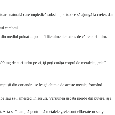
ctoare naturală care împiedică substanțele toxice să ajungă la creier, dar
tul cerebral.
 din mediul poluat -- poate fi literalmente extras de către coriandru.
00 mg de coriandru pe zi, îți poți curăța corpul de metalele grele în
mpușii din coriandru se leagă chimic de aceste metale, formând
upe sau să-l amesteci în sosuri. Versiunea uscată pierde din putere, așa
ă. Asta se întâmplă pentru că metalele grele sunt eliberate în sânge