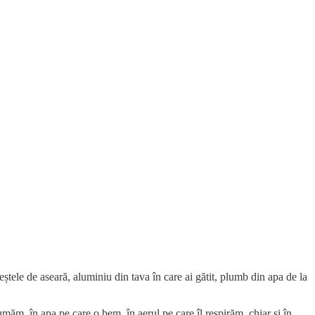
eștele de aseară, aluminiu din tava în care ai gătit, plumb din apa de la
măm, în apa pe care o bem, în aerul pe care îl respirăm, chiar și în