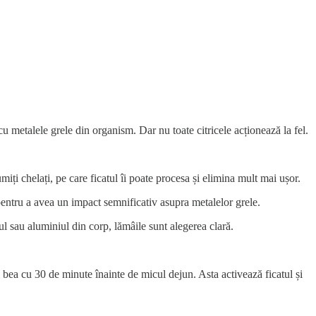
cu metalele grele din organism. Dar nu toate citricele acționează la fel.
i chelați, pe care ficatul îi poate procesa și elimina mult mai ușor.
 pentru a avea un impact semnificativ asupra metalelor grele.
l sau aluminiul din corp, lămâile sunt alegerea clară.
 bea cu 30 de minute înainte de micul dejun. Asta activează ficatul și
.