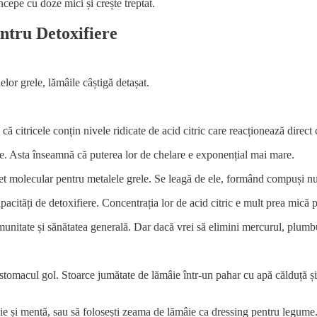
ncepe cu doze mici și crește treptat.
entru Detoxifiere
lor grele, lămâile câștigă detașat.
ă citricele conțin nivele ridicate de acid citric care reacționează direct 
ele. Asta înseamnă că puterea lor de chelare e exponențial mai mare.
t molecular pentru metalele grele. Se leagă de ele, formând compuși numiț
apacități de detoxifiere. Concentrația lor de acid citric e mult prea mică
munitate și sănătatea generală. Dar dacă vrei să elimini mercurul, plumbu
stomacul gol. Stoarce jumătate de lămâie într-un pahar cu apă călduță și
âie și mentă, sau să folosești zeama de lămâie ca dressing pentru legume