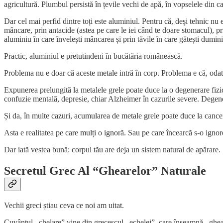
agricultură. Plumbul persistă în țevile vechi de apă, în vopselele din ca
Dar cel mai perfid dintre toți este aluminiul. Pentru că, deși tehnic nu 
mâncare, prin antacide (astea pe care le iei când te doare stomacul), prin
aluminiu în care învelești mâncarea și prin tăvile în care gătești dumini
Practic, aluminiul e pretutindeni în bucătăria românească.
Problema nu e doar că aceste metale intră în corp. Problema e că, odată a
Expunerea prelungită la metalele grele poate duce la o degenerare fiz
confuzie mentală, depresie, chiar Alzheimer în cazurile severe. Degener
Și da, în multe cazuri, acumularea de metale grele poate duce la cance
Asta e realitatea pe care mulți o ignoră. Sau pe care încearcă s-o ignor
Dar iată vestea bună: corpul tău are deja un sistem natural de apărare. Ș
Secretul Grec Al “Ghearelor” Naturale
Vechii greci știau ceva ce noi am uitat.
Cuvântul ,,chelare” vine din grecescul ,,echelei”, care înseamnă ,,ghea