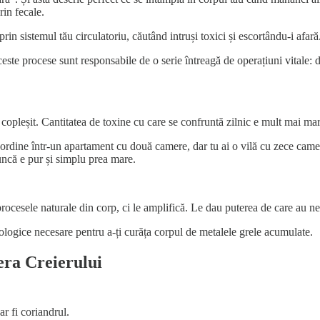
rin fecale.
in sistemul tău circulatoriu, căutând intruși toxici și escortându-i afară
te procese sunt responsabile de o serie întreagă de operațiuni vitale: d
copleșit. Cantitatea de toxine cu care se confruntă zilnic e mult mai mare
rdine într-un apartament cu două camere, dar tu ai o vilă cu zece camere 
ncă e pur și simplu prea mare.
 procesele naturale din corp, ci le amplifică. Le dau puterea de care au 
biologice necesare pentru a-ți curăța corpul de metalele grele acumulate.
era Creierului
ar fi coriandrul.