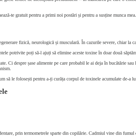
ază-te gratuit pentru a primi noi postări și pentru a susține munca mea
enerare fizică, neurologică și musculară. În cazurile severe, chiar la c
ele potrivite poți să-l ajuți să elimine aceste toxine în doar două săptă
 Ci despre șase alimente pe care probabil le ai deja în bucătărie sau l
anism.
um să le folosești pentru a-ți curăța corpul de toxinele acumulate de-a lu
ele
ntare, prin termometrele sparte din copilărie. Cadmiul vine din fumul de 