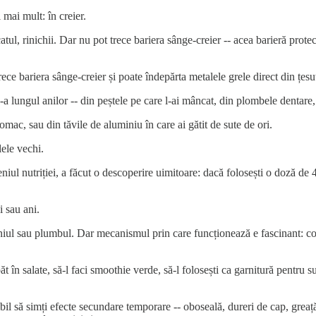
mai mult: în creier.
atul, rinichii. Dar nu pot trece bariera sânge-creier -- acea barieră prote
ece bariera sânge-creier și poate îndepărta metalele grele direct din țesu
-a lungul anilor -- din peștele pe care l-ai mâncat, din plombele dentare,
tomac, sau din tăvile de aluminiu în care ai gătit de sute de ori.
lele vechi.
iul nutriției, a făcut o descoperire uimitoare: dacă folosești o doză de 4
 sau ani.
iul sau plumbul. Dar mecanismul prin care funcționează e fascinant: co
t în salate, să-l faci smoothie verde, să-l folosești ca garnitură pentru s
bil să simți efecte secundare temporare -- oboseală, dureri de cap, greaț