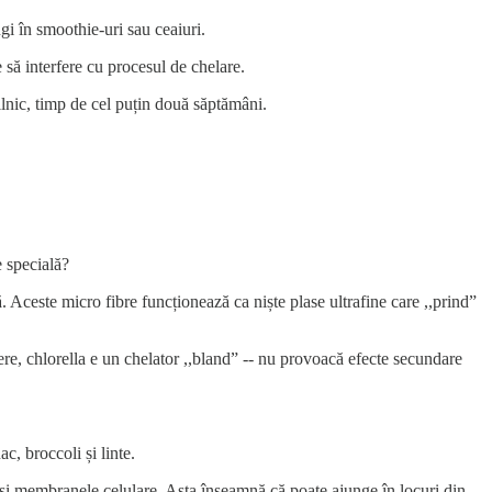
ugi în smoothie-uri sau ceaiuri.
e să interfere cu procesul de chelare.
ilnic, timp de cel puțin două săptămâni.
e specială?
ă. Aceste micro fibre funcționează ca niște plase ultrafine care ,,prind”
ere, chlorella e un chelator ,,bland” -- nu provoacă efecte secundare
c, broccoli și linte.
cât și membranele celulare. Asta înseamnă că poate ajunge în locuri din