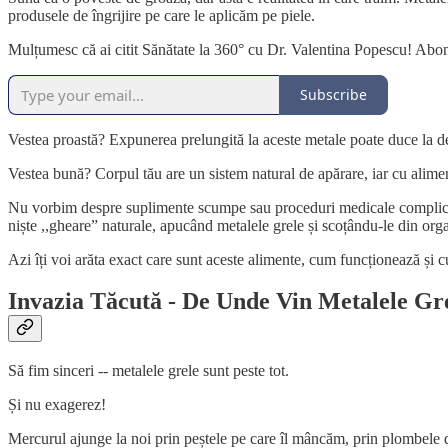
produsele de îngrijire pe care le aplicăm pe piele.
Mulțumesc că ai citit Sănătate la 360° cu Dr. Valentina Popescu! Abone
Subscribe
Vestea proastă? Expunerea prelungită la aceste metale poate duce la deg
Vestea bună? Corpul tău are un sistem natural de apărare, iar cu aliment
Nu vorbim despre suplimente scumpe sau proceduri medicale complicate.
niște ,,gheare” naturale, apucând metalele grele și scoțându-le din org
Azi îți voi arăta exact care sunt aceste alimente, cum funcționează și c
Invazia Tăcută - De Unde Vin Metalele Gr
Să fim sinceri -- metalele grele sunt peste tot.
Și nu exagerez!
Mercurul ajunge la noi prin peștele pe care îl mâncăm, prin plombele de