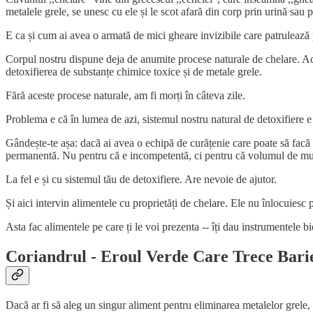
metalele grele, se unesc cu ele și le scot afară din corp prin urină sau p
E ca și cum ai avea o armată de mici gheare invizibile care patrulează pr
Corpul nostru dispune deja de anumite procese naturale de chelare. Aces
detoxifierea de substanțe chimice toxice și de metale grele.
Fără aceste procese naturale, am fi morți în câteva zile.
Problema e că în lumea de azi, sistemul nostru natural de detoxifiere e 
Gândește-te așa: dacă ai avea o echipă de curățenie care poate să facă o
permanentă. Nu pentru că e incompetentă, ci pentru că volumul de mu
La fel e și cu sistemul tău de detoxifiere. Are nevoie de ajutor.
Și aici intervin alimentele cu proprietăți de chelare. Ele nu înlocuiesc
Asta fac alimentele pe care ți le voi prezenta -- îți dau instrumentele 
Coriandrul - Eroul Verde Care Trece Bari
Dacă ar fi să aleg un singur aliment pentru eliminarea metalelor grele, 