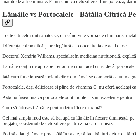
înainte de a fi eliminate. E un semn că detoxifierea funcționează, dar î
Lămâile vs Portocalele - Bătălia Citrică P
Toate citricele sunt sănătoase, dar când vine vorba de eliminarea metale
Diferența e dramatică și are legătură cu concentrația de acid citric.
Doctorul Xandria Williams, specialist în medicina nutrițională, explică c
Lămâile conțin de aproape trei ori mai mult acid citric decât portocal
Iată cum funcționează: acidul citric din lămâi se comportă ca un magne
Portocalele, deși delicioase și pline de vitamina C, nu oferă aceleași c
Asta nu înseamnă că portocalele sunt inutile -- sunt excelente pentru i
Cum să folosești lămâile pentru detoxifiere maximă?
Cel mai simplu mod este să bei apă cu lămâie în fiecare dimineață, pe 
pregătește sistemul de detoxifiere pentru ziua care urmează.
Poți să adaugi lămâie proaspătă în salate, să faci băuturi detox cu lăm