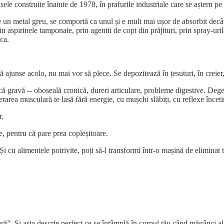
sele construite înainte de 1978, în prafurile industriale care se aștern pe
e un metal greu, se comportă ca unul și e mult mai ușor de absorbit decât 
 aspirinele tamponatе, prin agentii de copt din prăjituri, prin spray-urile
ca.
junse acolo, nu mai vor să plece. Se depozitează în țesuturi, în creier, în 
ică gravă -- oboseală cronică, dureri articulare, probleme digestive. D
area musculară te lasă fără energie, cu mușchi slăbiți, cu reflexe înceti
r.
e, pentru că pare prea copleșitoare.
i cu alimentele potrivite, poți să-l transformi într-o mașină de eliminat 
ră”. Și asta descrie perfect ce se întâmplă în corpul tău când mănânci a