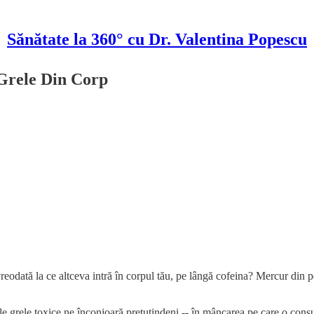
Sănătate la 360° cu Dr. Valentina Popescu
Grele Din Corp
vreodată la ce altceva intră în corpul tău, pe lângă cofeina? Mercur din p
ele grele toxice ne înconjoară pretutindeni -- în mâncarea pe care o consu