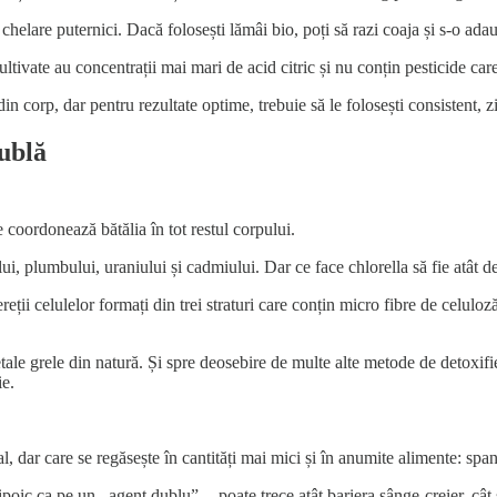
chelare puternici. Dacă folosești lămâi bio, poți să razi coaja și s-o ada
ultivate au concentrații mai mari de acid citric și nu conțin pesticide car
n corp, dar pentru rezultate optime, trebuie să le folosești consistent, z
Dublă
e coordonează bătălia în tot restul corpului.
ui, plumbului, uraniului și cadmiului. Dar ce face chlorella să fie atât d
reții celulelor formați din trei straturi care conțin micro fibre de celuloz
tale grele din natură. Și spre deosebire de multe alte metode de detoxifi
ie.
 dar care se regăsește în cantități mai mici și în anumite alimente: spana
 lipoic ca pe un ,,agent dublu” -- poate trece atât bariera sânge-creier, 