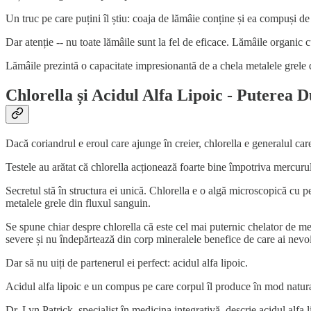
Un truc pe care puțini îl știu: coaja de lămâie conține și ea compuși de 
Dar atenție -- nu toate lămâile sunt la fel de eficace. Lămâile organic c
Lămâile prezintă o capacitate impresionantă de a chela metalele grele di
Chlorella și Acidul Alfa Lipoic - Puterea 
Dacă coriandrul e eroul care ajunge în creier, chlorella e generalul car
Testele au arătat că chlorella acționează foarte bine împotriva mercurul
Secretul stă în structura ei unică. Chlorella e o algă microscopică cu pe
metalele grele din fluxul sanguin.
Se spune chiar despre chlorella că este cel mai puternic chelator de me
severe și nu îndepărtează din corp mineralele benefice de care ai nevo
Dar să nu uiți de partenerul ei perfect: acidul alfa lipoic.
Acidul alfa lipoic e un compus pe care corpul îl produce în mod natural,
Dr. Lyn Patrick, specialist în medicina integrativă, descrie acidul alfa